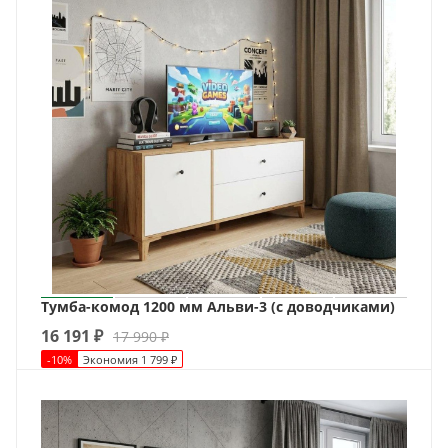
Тумба-комод 1200 мм Альви-3 (с доводчиками)
16 191
₽
17 990
₽
-
10
%
Экономия
1 799
₽