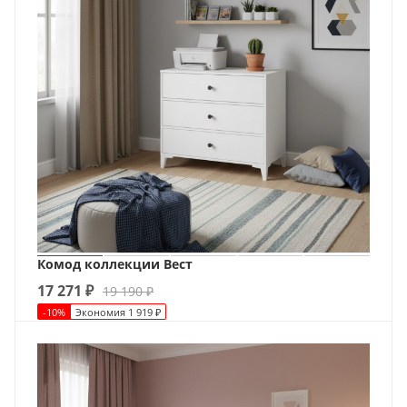
Комод коллекции Вест
17 271
₽
19 190
₽
-
10
%
Экономия
1 919
₽