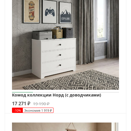
Комод коллекции Норд (с доводчиками)
17 271
₽
19 190
₽
-
10
%
Экономия
1 919
₽