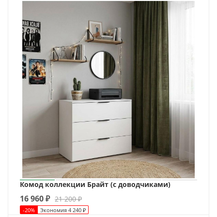
Комод коллекции Брайт (с доводчиками)
16 960
₽
21 200
₽
-
20
%
Экономия
4 240
₽