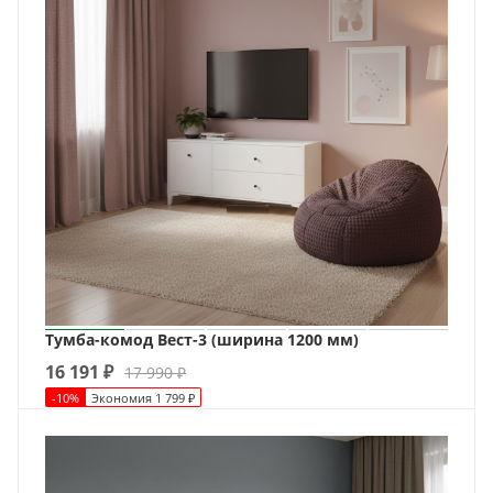
Тумба-комод Вест-3 (ширина 1200 мм)
16 191
₽
17 990
₽
-
10
%
Экономия
1 799
₽