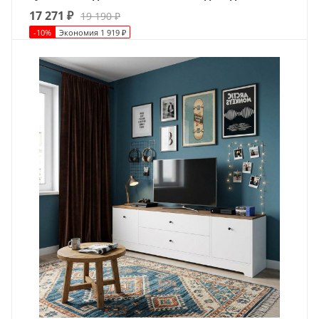
17 271
₽
19 190
₽
-
10
%
Экономия
1 919
₽