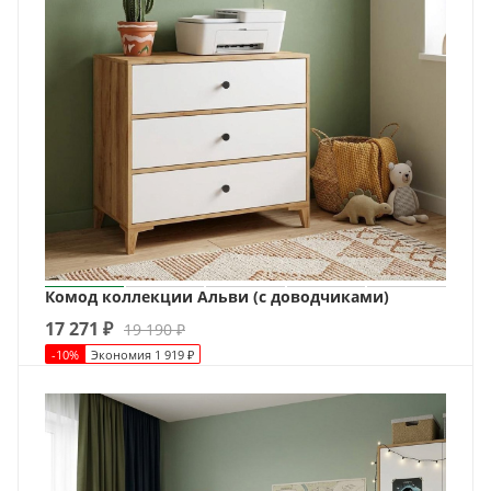
Комод коллекции Альви (с доводчиками)
17 271
₽
19 190
₽
-
10
%
Экономия
1 919
₽