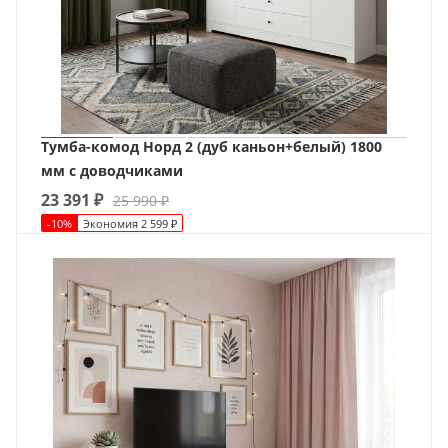
Тумба-комод Норд 2 (дуб каньон+белый) 1800
мм с доводчиками
23 391
₽
25 990
₽
-
10
%
Экономия
2 599
₽