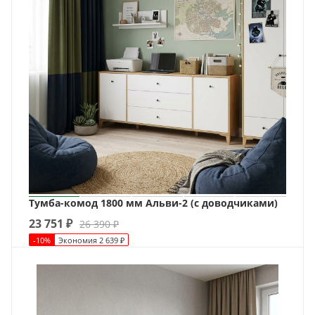
Тумба-комод 1800 мм Альви-2 (с доводчиками)
23 751
₽
26 390
₽
-
10
%
Экономия
2 639
₽