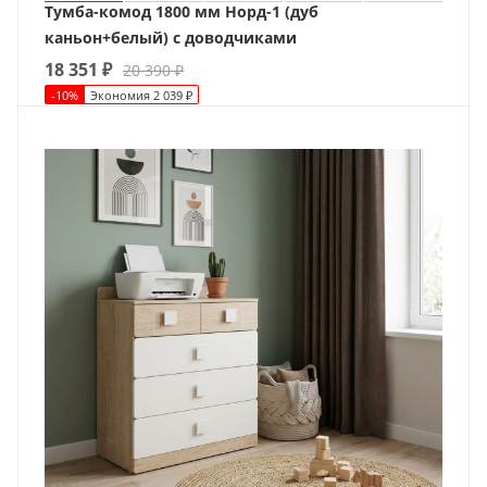
Тумба-комод 1800 мм Норд-1 (дуб
каньон+белый) с доводчиками
18 351
₽
20 390
₽
-
10
%
Экономия
2 039
₽