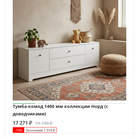
Тумба-комод 1400 мм коллекции Норд (с
доводчиками)
17 271
₽
19 190
₽
-
10
%
Экономия
1 919
₽