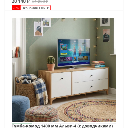
20 140
₽
21 200
₽
-
5
%
Экономия
1 060
₽
Тумба-комод 1400 мм Альви-4 (с доводчиками)