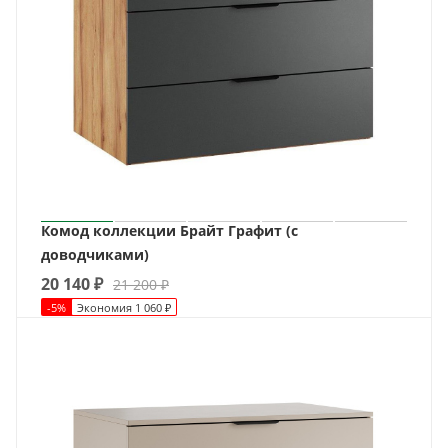
Комод коллекции Брайт Графит (с
доводчиками)
20 140
₽
21 200
₽
-
5
%
Экономия
1 060
₽