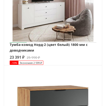
Тумба-комод Норд-2 (цвет белый) 1800 мм с
доводчиками
23 391
₽
25 990
₽
-
10
%
Экономия
2 599
₽