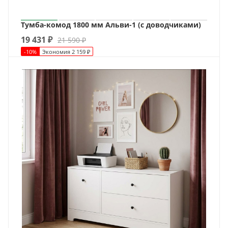
Тумба-комод 1800 мм Альви-1 (с доводчиками)
19 431
₽
21 590
₽
-
10
%
Экономия
2 159
₽