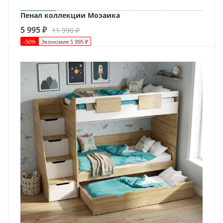
Пенал коллекции Мозаика
5 995
₽
11 990
₽
-
50
%
Экономия
5 995
₽