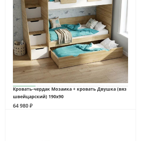
Кровать-чердак Мозаика + кровать Двушка (вяз
швейцарский) 190х90
64 980
₽