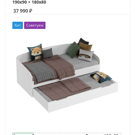
190х90 + 180х80
37 990
₽
Хит
Советуем