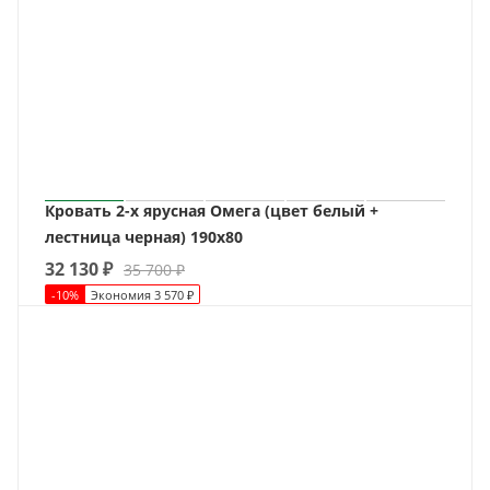
Кровать 2-х ярусная Омега (цвет белый +
лестница черная) 190х80
32 130
₽
35 700
₽
-
10
%
Экономия
3 570
₽