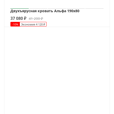
Двухъярусная кровать Альфа 190х80
37 080
₽
41 200
₽
-
10
%
Экономия
4 120
₽