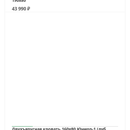
190х80
43 990
₽
Двухъярусная кровать 160х80 Юниор-1 (дуб