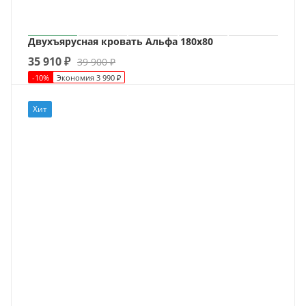
Двухъярусная кровать Альфа 180х80
35 910
₽
39 900
₽
-
10
%
Экономия
3 990
₽
Хит