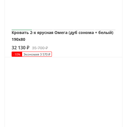
Кровать 2-х ярусная Омега (дуб сонома + белый)
190х80
32 130
₽
35 700
₽
-
10
%
Экономия
3 570
₽