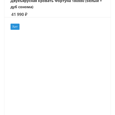
Двухъярусная кровать Фортуна 180х80 (белый +
дуб сонома)
41 990
₽
Хит