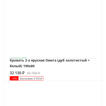
Кровать 2-х ярусная Омега (дуб золотистый +
белый) 190х80
32 130
₽
35 700
₽
-
10
%
Экономия
3 570
₽