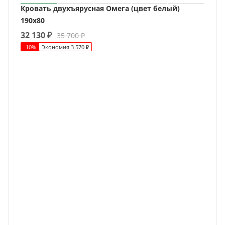
Кровать двухъярусная Омега (цвет белый)
190х80
32 130
₽
35 700
₽
-
10
%
Экономия
3 570
₽