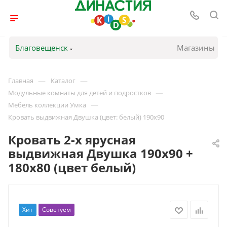
Благовещенск
Магазины
—
—
Главная
Каталог
—
Модульные комнаты для детей и подростков
—
Мебель коллекции Умка
Кровать выдвижная Двушка (цвет: белый) 190х90
Кровать 2-х ярусная
выдвижная Двушка 190х90 +
180х80 (цвет белый)
Хит
Советуем